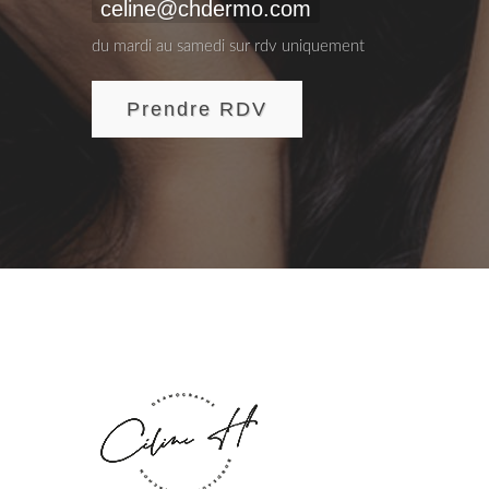
celine@chdermo.com
du mardi au samedi sur rdv uniquement
Prendre RDV