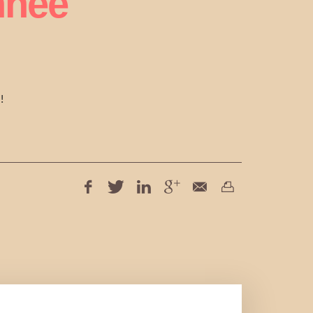
nnée
!