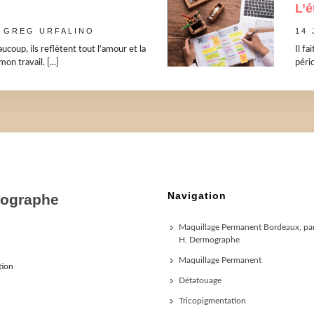
L’é
GREG URFALINO
14 
coup, ils reflètent tout l’amour et la
Il fa
on travail. [...]
pério
Navigation
mographe
Maquillage Permanent Bordeaux, par
H. Dermographe
Maquillage Permanent
tion
Détatouage
Tricopigmentation